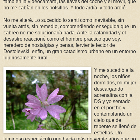
también la videocámara, las llaves del coche y el móvil, que
no me cabían en los bolsillos. Y todo ardía, y todo ardió.
No me alteré. Lo sucedido lo sentí como inevitable, sin
vuelta atrás, sin remedio, comprendiendo enseguida que un
cabreo no me solucionaría nada. Ante la calamidad y el
desastre reaccioné como el hombre practico que soy,
heredero de nostalgias y penas, ferviente lector de
Dostoievski, enfin, un gran cataclismo urbano en un entorno
lujuriosamente rural.
Y me sucedió a la
noche, los niños
dormidos, mi mujer
descargando
adrenalina con la
DS y yo sentado
en el porche y
contemplando un
cielo que de
repente se llenó de
estrellas. Un
luminoso espectáculo que hacía más de veinte años que no