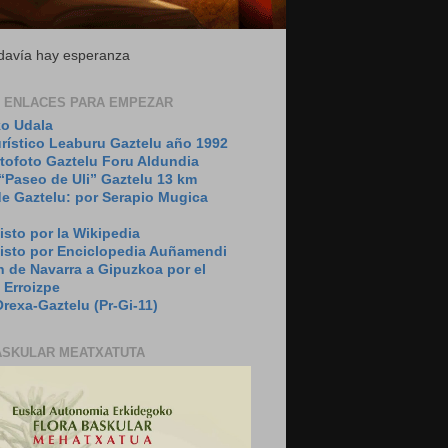
todavía hay esperanza
 ENLACES PARA EMPEZAR
o Udala
urístico Leaburu Gaztelu año 1992
tofoto Gaztelu Foru Aldundia
“Paseo de Uli” Gaztelu 13 km
de Gaztelu: por Serapio Mugica
isto por la Wikipedia
visto por Enciclopedia Auñamendi
 de Navarra a Gipuzkoa por el
 Erroizpe
rexa-Gaztelu (Pr-Gi-11)
ASKULAR MEATXATUTA