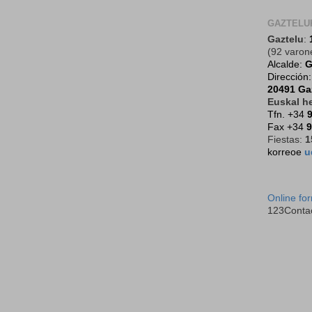
GAZTELU
Gaztelu
:
(92 varon
Alcalde:
G
Dirección
20491 Ga
Euskal he
Tfn. +34
9
Fax +34
9
Fiestas:
1
korreoe
u
Online fo
123Conta