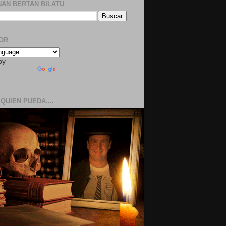
AN BERTAN BILATU
OR
by
QUIEN PUEDA....