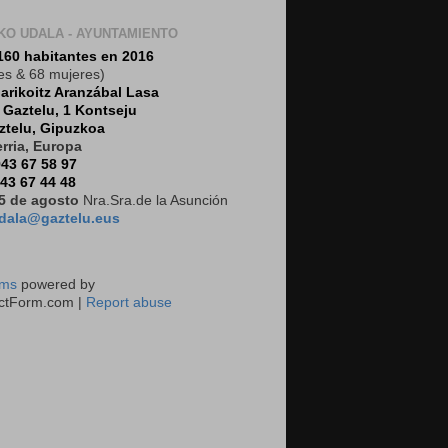
KO UDALA - AYUNTAMIENTO
160 habitantes en 2016
es & 68 mujeres)
arikoitz Aranzábal Lasa
:
Gaztelu, 1 Kontseju
ztelu, Gipuzkoa
rria, Europa
43 67 58 97
43 67 44 48
5 de agosto
Nra.Sra.de la Asunción
dala@gaztelu.eus
rms
powered by
ctForm.com |
Report abuse