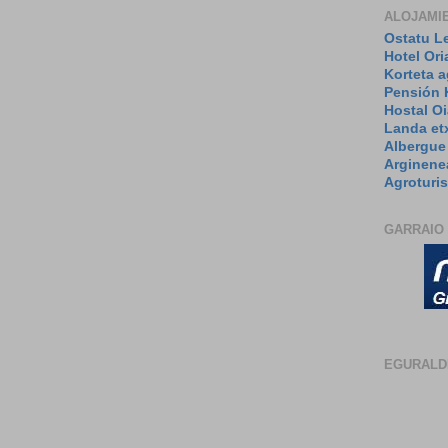
ALOJAMI
Ostatu L
Hotel Ori
Korteta 
Pensión 
Hostal Oi
Landa et
Albergue
Arginene
Agroturi
GARRAIO
EGURALD