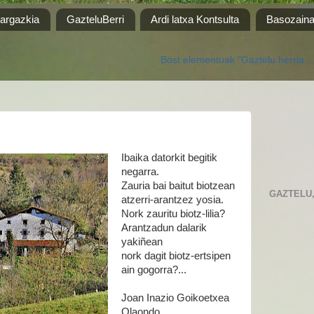
 argazkia
GazteluBerri
Ardi latxa Kontsulta
Basozain
Bost elementuak "Gaztelu herria..... etorri BAI,
Ibaika datorkit begitik
negarra.
Zauria bai baitut biotzean
GAZTELU, 
atzerri-arantzez yosia.
Nork zauritu biotz-lilia?
Arantzadun dalarik
yakiñean
nork dagit biotz-ertsipen
ain gogorra?...
Joan Inazio Goikoetxea
Olaondo