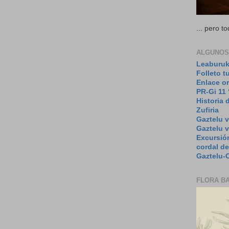
... pero 
ALGUNOS
Leaburuk
Folleto t
Enlace or
PR-Gi 11 
Historia 
Zufiria
Gaztelu v
Gaztelu 
Excursión
cordal de
Gaztelu-O
FLORA B