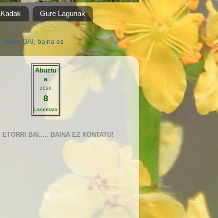
aKadak
Gure Lagunak
 baina ez kontatu" audiobisuala musika "Alegria" Fito & Fitipaldis .... i
Abuztu
a
2026
8
Larunbata
ETORRI BAI..... BAINA EZ KONTATU!