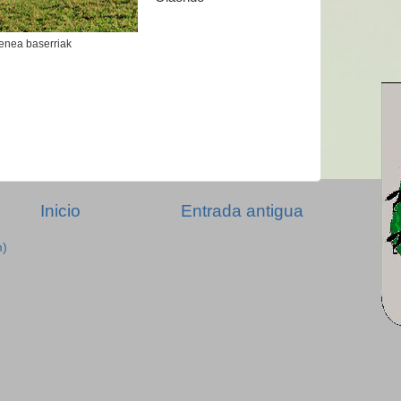
enea baserriak
Inicio
Entrada antigua
m)