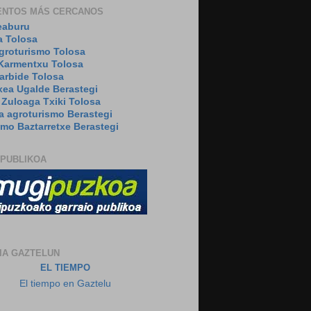
ENTOS MÁS CERCANOS
eaburu
a Tolosa
agroturismo Tolosa
Karmentxu Tolosa
arbide Tolosa
xea Ugalde Berastegi
 Zuloaga Txiki Tolosa
a agroturismo Berastegi
smo Baztarretxe Berastegi
 PUBLIKOA
IA GAZTELUN
EL TIEMPO
El tiempo en Gaztelu