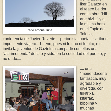
Iker Galarza en
el teatro Leidor
con la obra "Hil
arte bizi..." y a
la misma hora
en el Topic de
Pago amona iluna
Tolosa,
conferencia de Javier Reverte.... periodista, poeta, escritor e
impenitente viajero... bueno, pues ni lo uno ni lo otro, me
invita la juventud de Gaztelu a compartir con ellos una
"afarimerienda" de talo y sidra en la sociedad del pueblo, y
no dudo....
.... una
"meriendacena"
fantástica, muy
agradable y
divertida, con
trikitrixa,
kitarrak,
bibolina y
muchas