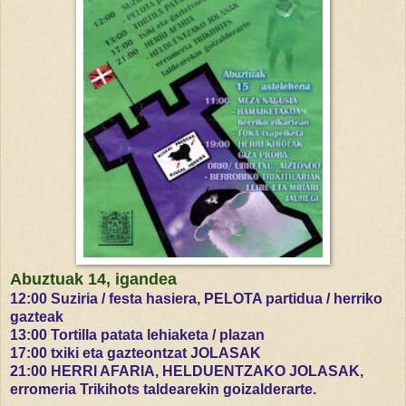
Abuztuak 14, igandea
12:00 Suziria / festa hasiera, PELOTA partidua / herriko
gazteak
13:00 Tortilla patata lehiaketa / plazan
17:00 txiki eta gazteontzat JOLASAK
21:00 HERRI AFARIA, HELDUENTZAKO JOLASAK,
erromeria Trikihots taldearekin goizalderarte.