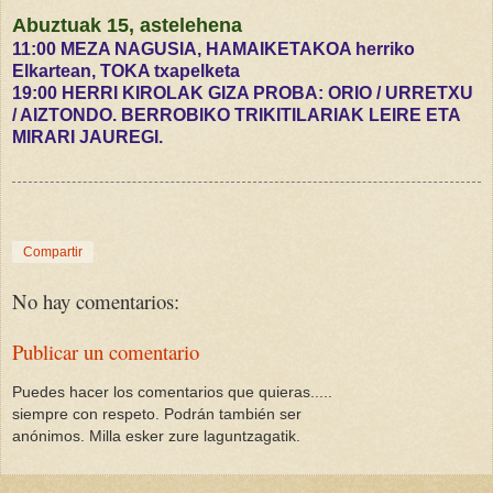
Abuztuak 15, astelehena
11:00 MEZA NAGUSIA, HAMAIKETAKOA herriko
Elkartean, TOKA txapelketa
19:00 HERRI KIROLAK GIZA PROBA: ORIO / URRETXU
/ AIZTONDO. BERROBIKO TRIKITILARIAK LEIRE ETA
MIRARI JAUREGI.
Compartir
No hay comentarios:
Publicar un comentario
Puedes hacer los comentarios que quieras.....
siempre con respeto. Podrán también ser
anónimos. Milla esker zure laguntzagatik.