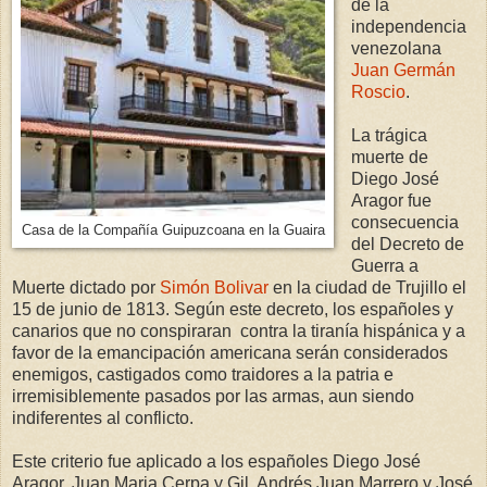
de la
independencia
venezolana
Juan Germán
Roscio
.
La trágica
muerte de
Diego José
Aragor fue
consecuencia
Casa de la Compañía Guipuzcoana en la Guaira
del Decreto de
Guerra a
Muerte dictado por
Simón Bolivar
en la ciudad de Trujillo el
15 de junio de 1813. Según este decreto, los españoles y
canarios que no conspiraran contra la tiranía hispánica y a
favor de la emancipación americana serán considerados
enemigos, castigados como traidores a la patria e
irremisiblemente pasados por las armas, aun siendo
indiferentes al conflicto.
Este criterio fue aplicado a los españoles Diego José
Aragor, Juan Maria Cerpa y Gil, Andrés Juan Marrero y José