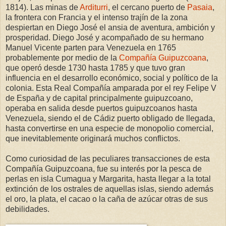
1814). Las minas de
Arditurri
, el cercano puerto de
Pasaia
,
la frontera con Francia y el intenso trajín de la zona
despiertan en Diego José el ansia de aventura, ambición y
prosperidad. Diego José y acompañado de su hermano
Manuel Vicente parten para Venezuela en 1765
probablemente por medio de la
Compañía Guipuzcoana
,
que operó desde 1730 hasta 1785 y que tuvo gran
influencia en el desarrollo económico, social y político de la
colonia
. Esta Real Compañía amparada por el rey Felipe V
de España y de capital principalmente guipuzcoano,
operaba en salida desde puertos guipuzcoanos hasta
Venezuela, siendo el de Cádiz puerto obligado de llegada,
hasta convertirse en una especie de monopolio comercial,
que inevitablemente originará muchos conflictos.
Como curiosidad de las peculiares transacciones de esta
Compañía Guipuzcoana, fue su interés por la pesca de
perlas en isla Cumagua y Margarita, hasta llegar a la total
extinción de los ostrales de aquellas islas, siendo además
el oro, la plata, el cacao o la caña de azúcar otras de sus
debilidades.