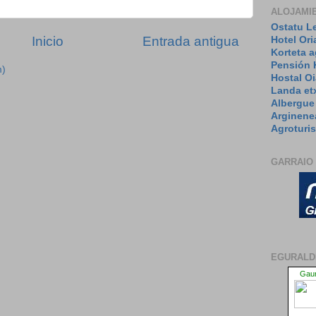
ALOJAMI
Ostatu L
Inicio
Entrada antigua
Hotel Ori
Korteta 
Pensión 
m)
Hostal Oi
Landa et
Albergue
Arginene
Agroturi
GARRAIO
EGURALD