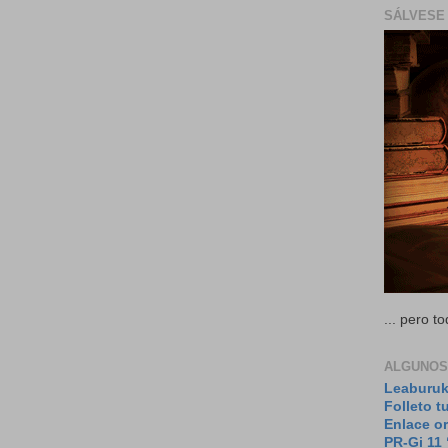
SÁLVESE 
... pero 
ALGUNOS
Leaburuk
Folleto t
Enlace or
PR-Gi 11 