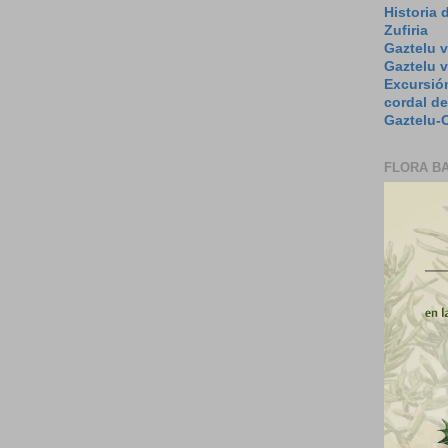
Historia 
Zufiria
Gaztelu v
Gaztelu 
Excursión
cordal de
Gaztelu-O
FLORA B