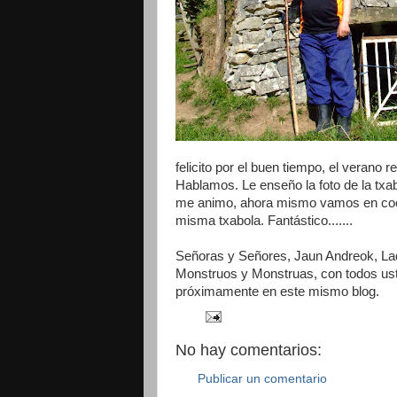
felicito por el buen tiempo, el verano
Hablamos. Le enseño la foto de la txab
me animo, ahora mismo vamos en coch
misma txabola. Fantástico.......
Señoras y Señores, Jaun Andreok, L
Monstruos y Monstruas, con todos usted
próximamente en este mismo blog.
No hay comentarios:
Publicar un comentario