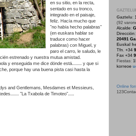
en su sitio, en la recta,
sentado en su tronco,
GAZTELU
integrado en el paisaje,
Gaztelu
:
feliz. Hacía mucho que
(92 varon
"no había hecho palabras"
Alcalde:
G
(en euskara hablar se
Dirección
20491 Ga
traduce como hacer
Euskal he
palabras) con Miguel, y
Tfn. +34
9
paro el carro, le saludo, le
Fax +34
9
 recién estrenado y nuestra mutua amistad.
Fiestas:
1
ola y enseguida me dice dónde está........ y que si
korreoe
u
e, porque hay una buena pista casi hasta la
Online fo
adys and Gentlemans, Mesdames et Messieurs,
123Conta
es....... "La Txabola de Timoteo".....