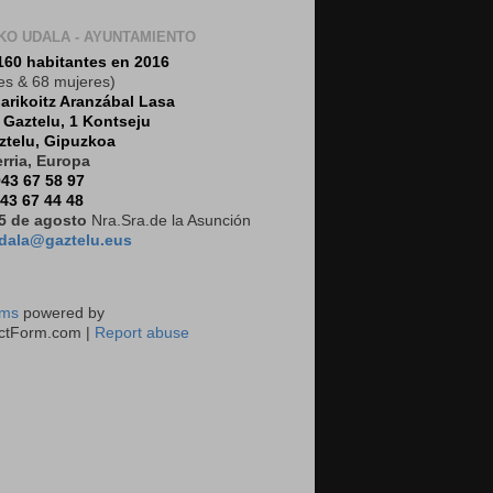
KO UDALA - AYUNTAMIENTO
160 habitantes en 2016
es & 68 mujeres)
arikoitz Aranzábal Lasa
:
Gaztelu, 1 Kontseju
ztelu, Gipuzkoa
rria, Europa
43 67 58 97
43 67 44 48
5 de agosto
Nra.Sra.de la Asunción
dala@gaztelu.eus
rms
powered by
ctForm.com |
Report abuse