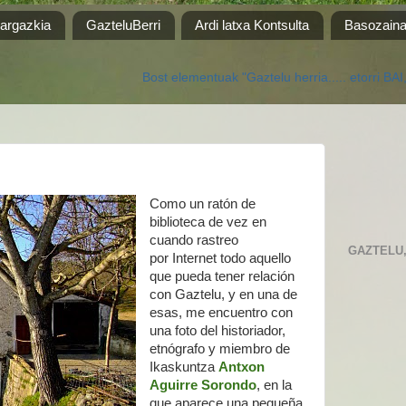
 argazkia
GazteluBerri
Ardi latxa Kontsulta
Basozain
Bost elementuak "Gaztelu herria..... etorri BAI, baina ez ko
Como un ratón de
biblioteca de vez en
cuando rastreo
GAZTELU, 
por Internet todo aquello
que pueda tener relación
con Gaztelu, y en una de
esas, me encuentro con
una foto del historiador,
etnógrafo y miembro de
Ikaskuntza
Antxon
Aguirre Sorondo
, en la
que aparece una pequeña