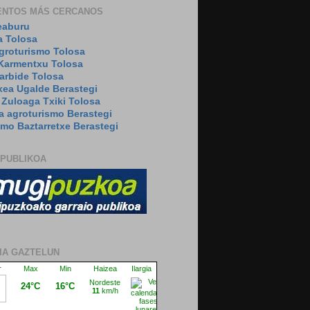
ENTOS MÁS CERCANOS
eaburu
a Tolosa
agroturismo Tolosa
Karmentxu Tolosa
arbide Tolosa
xea Ugalde Berastegi
 Zuloaga Txiki Tolosa
a agroturismo Berastegi
smo Baztarretxe Berastegi
 PUBLIKOA
IA GAZTELUN