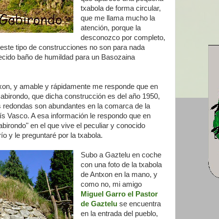
txabola de forma circular,
que me llama mucho la
atención, porque la
desconozco por completo,
 este tipo de construcciones no son para nada
erecido baño de humildad para un Basozaina
ntxon, y amable y rápidamente me responde que en
abirondo, que dicha construcción es del año 1950,
s redondas son abundantes en la comarca de la
ís Vasco. A esa información le respondo que en
irondo" en el que vive el peculiar y conocido
ío y le preguntaré por la txabola.
Subo a Gaztelu en coche
con una foto de la txabola
de Antxon en la mano, y
como no, mi amigo
Miguel Garro el Pastor
de Gaztelu
se encuentra
en la entrada del pueblo,