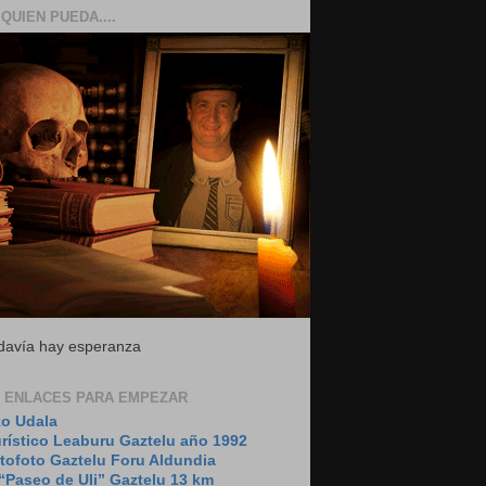
QUIEN PUEDA....
todavía hay esperanza
 ENLACES PARA EMPEZAR
o Udala
urístico Leaburu Gaztelu año 1992
tofoto Gaztelu Foru Aldundia
“Paseo de Uli” Gaztelu 13 km