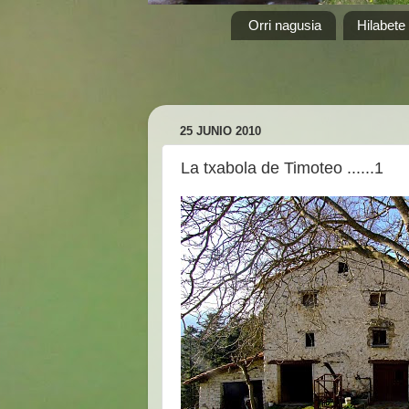
Orri nagusia
Hilabete
25 JUNIO 2010
La txabola de Timoteo ......1