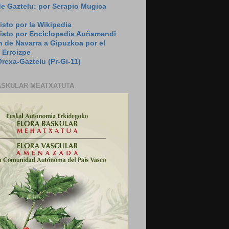
de Gaztelu: por Serapio Mugica
isto por la Wikipedia
visto por Enciclopedia Auñamendi
 de Navarra a Gipuzkoa por el
 Erroizpe
rexa-Gaztelu (Pr-Gi-11)
ASKULAR MEATXATUTA