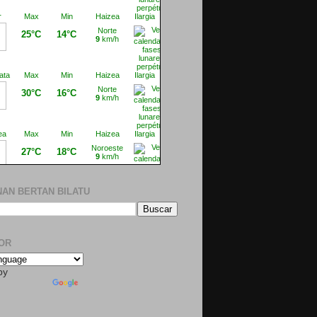
AN BERTAN BILATU
OR
by