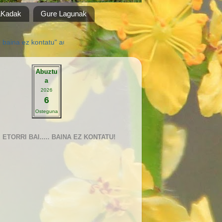
aKadak
Gure Lagunak
ntatu" audiobisuala musika "Alegria" Fito & Fitipaldis .... ikusteko KLIK
Abuztu
a
2026
6
Osteguna
ETORRI BAI..... BAINA EZ KONTATU!