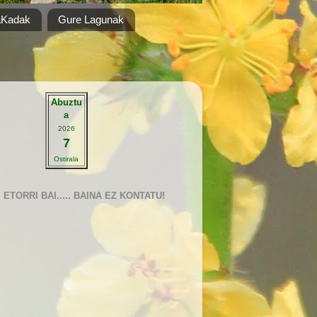
aKadak
Gure Lagunak
Abuztu
a
2026
7
Ostirala
ETORRI BAI..... BAINA EZ KONTATU!