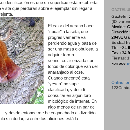
u identificación es que su superficie está recubierta
 vista que perduran sobre el ejemplar sin llegar a
GAZTELU
ejenta.
Gaztelu
:
(92 varon
El calor del verano hace
Alcalde:
G
"sudar" a la seta, que
Dirección
20491 Ga
progresivamente va
Euskal he
perdiendo agua y pasa de
Tfn. +34
9
ser una masa globulosa. a
Fax +34
9
adquirir forma
Fiestas:
1
semicircular erizada con
korreoe
u
tonos de color que van del
anaranjado al ocre.
Cuando encontré esta
Online fo
"yesca" no supe
123Conta
clasificarla, y decidí
consultar en algún foro
micológico de internet. En
algo menos de un par de
.... y desde entonce me he enganchado al divertido
talo sin dudar, si entre tus aficiones está la