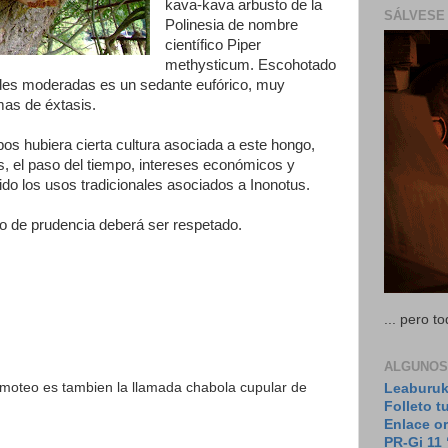
kava-kava arbusto de la
SÁLVESE 
Polinesia de nombre
científico Piper
methysticum. Escohotado
des moderadas es un sedante eufórico, muy
mas de éxtasis.
os hubiera cierta cultura asociada a este hongo,
 el paso del tiempo, intereses económicos y
ido los usos tradicionales asociados a Inonotus.
o de prudencia deberá ser respetado.
... pero 
ALGUNOS
imoteo es tambien la llamada chabola cupular de
Leaburuk
Folleto t
Enlace or
PR-Gi 11 