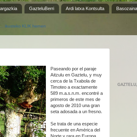
 argazkia
GazteluBerri
Ardi latxa Kontsulta
Basozain
KLIK hemen
Paseando por el paraje
Aitzulu en Gaztelu, y muy
cerca de la Txabola de
GAZTELU, 
Timoteo a exactamente
589 m.a.s.n.m. encontré a
primeros de este mes de
agosto de 2010 una gran
seta adosada a un fresno.
Se trata de una especie
frecuente en América del
Norte y rara en Europa,