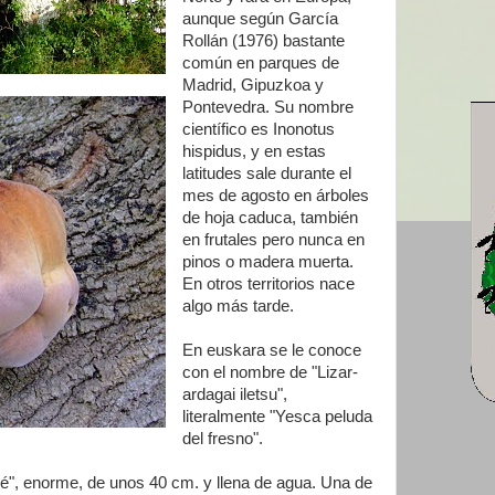
aunque según García
Rollán (1976) bastante
común en parques de
Madrid, Gipuzkoa y
Pontevedra. Su nombre
científico es Inonotus
hispidus, y en estas
latitudes sale durante el
mes de agosto en árboles
de hoja caduca, también
en frutales pero nunca en
pinos o madera muerta.
En otros territorios nace
algo más tarde.
En euskara se le conoce
con el nombre de "Lizar-
ardagai iletsu",
literalmente "Yesca peluda
del fresno".
ebé", enorme, de unos 40 cm. y llena de agua. Una de