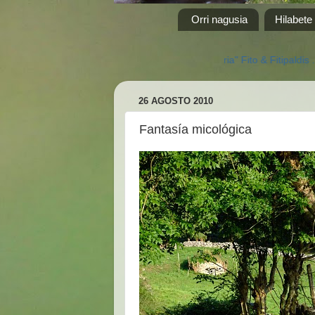
Orri nagusia
Hilabete
 kontatu" audiobisuala musika "Alegria" Fito & Fitipaldis .... ikusteko 
26 AGOSTO 2010
Fantasía micológica