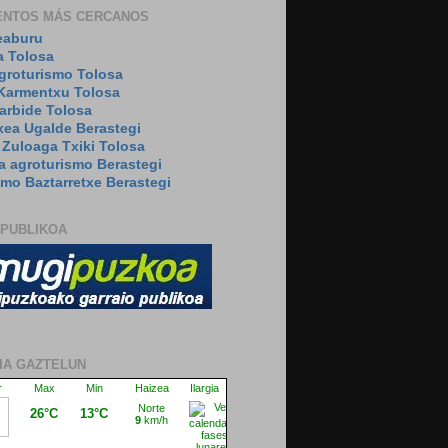
ENTOS MÁS CERCANOS
eaburu
a Tolosa
agroturismo Tolosa
Karmentxu Tolosa
arbide Tolosa
xea Ugalde Berastegi
 Zuloaga Txiki Tolosa
a agroturismo Berastegi
smo Baztarretxe Berastegi
 PUBLIKOA
IA GAZTELUN