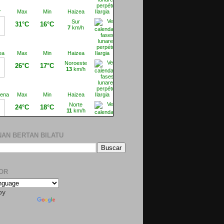
AN BERTAN BILATU
OR
by