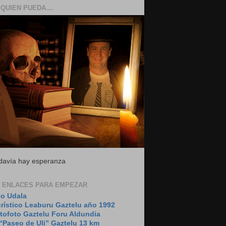
QUIEN PUEDA....
todavía hay esperanza
 ENLACES PARA EMPEZAR
o Udala
urístico Leaburu Gaztelu año 1992
tofoto Gaztelu Foru Aldundia
“Paseo de Uli” Gaztelu 13 km