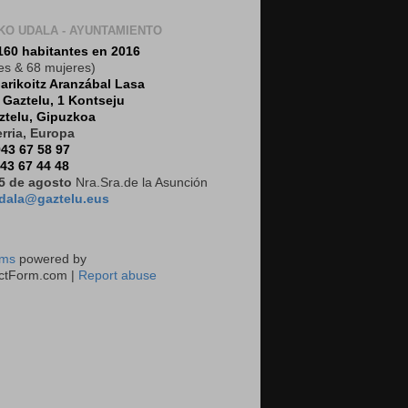
KO UDALA - AYUNTAMIENTO
160 habitantes en 2016
es & 68 mujeres)
arikoitz Aranzábal Lasa
:
Gaztelu, 1 Kontseju
ztelu, Gipuzkoa
rria, Europa
43 67 58 97
43 67 44 48
5 de agosto
Nra.Sra.de la Asunción
dala@gaztelu.eus
rms
powered by
ctForm.com |
Report abuse