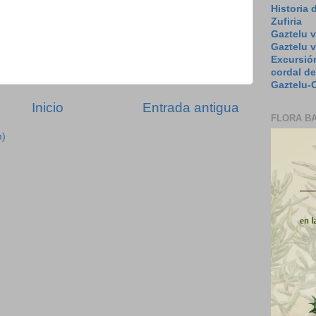
Historia 
Zufiria
Gaztelu v
Gaztelu 
Excursión
cordal de
Gaztelu-O
Inicio
Entrada antigua
FLORA B
m)