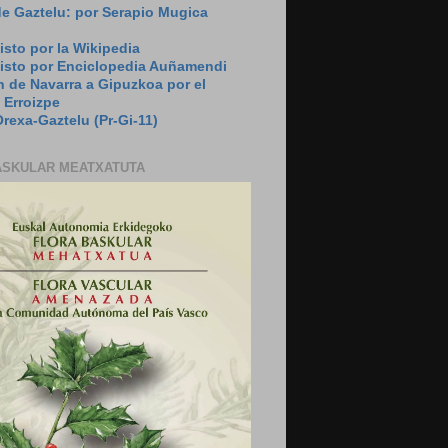
de Gaztelu: por Serapio Mugica
isto por la Wikipedia
visto por Enciclopedia Auñamendi
 de Navarra a Gipuzkoa por el
 Erroizpe
rexa-Gaztelu (Pr-Gi-11)
ASKULAR MEATXATUTA