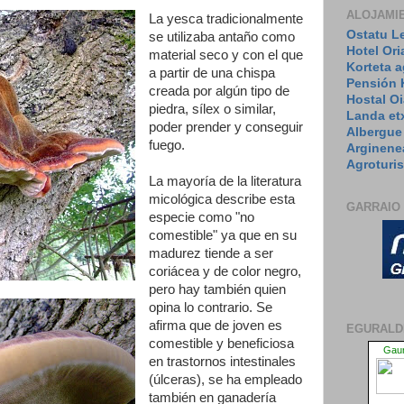
ALOJAMI
La yesca tradicionalmente
Ostatu L
se utilizaba antaño como
Hotel Ori
material seco y con el que
Korteta 
a partir de una chispa
Pensión 
creada por algún tipo de
Hostal Oi
piedra, sílex o similar,
Landa et
poder prender y conseguir
Albergue
fuego.
Arginene
Agroturi
La mayoría de la literatura
micológica describe esta
GARRAIO
especie como "no
comestible" ya que en su
madurez tiende a ser
coriácea y de color negro,
pero hay también quien
opina lo contrario. Se
afirma que de joven es
EGURALD
comestible y beneficiosa
en trastornos intestinales
(úlceras), se ha empleado
también en ganadería