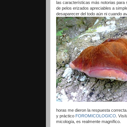
las características más notorias para s
de pelos erizados apreciables a simple
desaparecer del todo aún ni cuando av
horas me dieron la respuesta correcta
y práctico
FOROMICOLOGICO
. Visí
micología, es realmente magnífico.