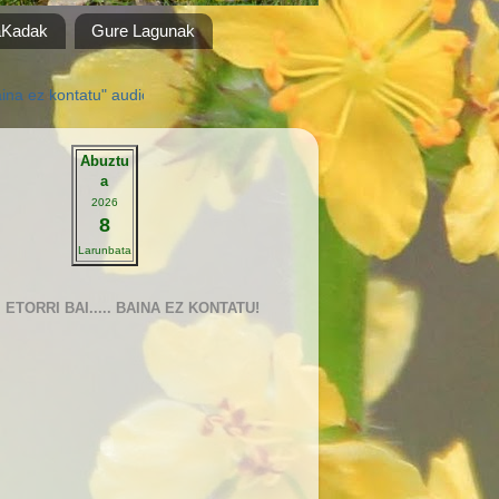
aKadak
Gure Lagunak
tu" audiobisuala musika "Alegria" Fito & Fitipaldis .... ikusteko KLIK h
Abuztu
a
2026
8
Larunbata
ETORRI BAI..... BAINA EZ KONTATU!