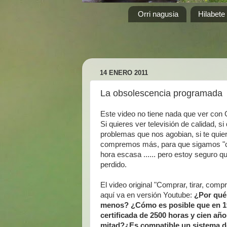
Orri nagusia
Hilabete
14 ENERO 2011
La obsolescencia programada
Este video no tiene nada que ver con Ga
Si quieres ver televisión de calidad, s
problemas que nos agobian, si te qui
compremos más, para que sigamos "crec
hora escasa ...... pero estoy seguro qu
perdido.
El video original "Comprar, tirar, comp
aquí va en versión Youtube:
¿Por qué
menos? ¿Cómo es posible que en 19
certificada de 2500 horas y cien año
mitad?¿Es compatible un sistema de