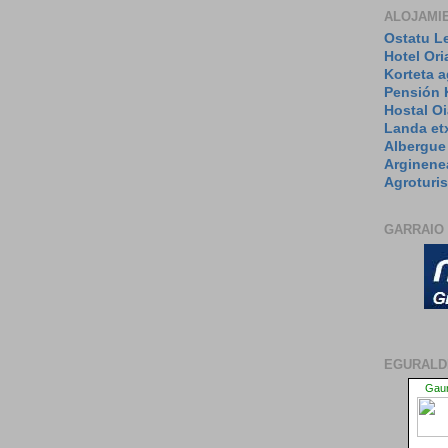
ALOJAMI
Ostatu L
Hotel Ori
Korteta 
Pensión 
Hostal Oi
Landa et
Albergue
Arginene
Agroturi
GARRAIO
EGURALD