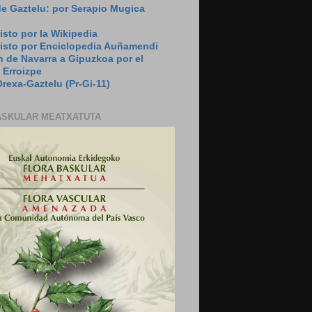
de Gaztelu: por Serapio Mugica
isto por la Wikipedia
visto por Enciclopedia Auñamendi
 de Navarra a Gipuzkoa por el
 Erroizpe
rexa-Gaztelu (Pr-Gi-11)
ASKULAR MEATXATUTA