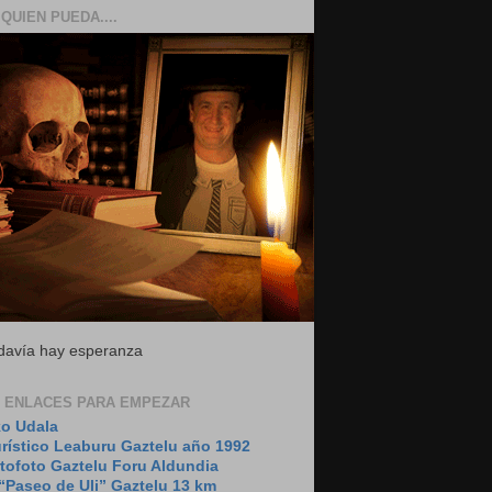
QUIEN PUEDA....
todavía hay esperanza
 ENLACES PARA EMPEZAR
o Udala
urístico Leaburu Gaztelu año 1992
tofoto Gaztelu Foru Aldundia
“Paseo de Uli” Gaztelu 13 km