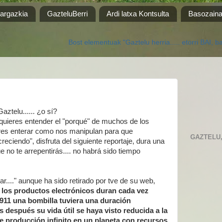
 argazkia
GazteluBerri
Ardi latxa Kontsulta
Basozain
Bost elementuak "Gaztelu herria..... etorri BAI, baina ez konta
ztelu...... ¿o sí?
i quieres entender el "porqué" de muchos de los
eres enterar como nos manipulan para que
GAZTELU, 
iendo", disfruta del siguiente reportaje, dura una
e no te arrepentirás.... no habrá sido tiempo
rar...." aunque ha sido retirado por tve de su web,
 los productos electrónicos duran cada vez
11 una bombilla tuviera una duración
s después su vida útil se haya visto reducida a la
 producción infinito en un planeta con recursos