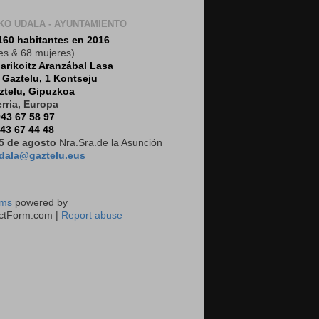
KO UDALA - AYUNTAMIENTO
160 habitantes en 2016
es & 68 mujeres)
arikoitz Aranzábal Lasa
:
Gaztelu, 1 Kontseju
ztelu, Gipuzkoa
rria, Europa
43 67 58 97
43 67 44 48
5 de agosto
Nra.Sra.de la Asunción
dala@gaztelu.eus
rms
powered by
ctForm.com |
Report abuse