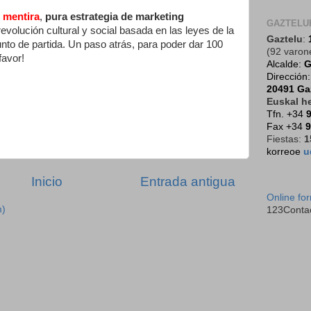
n mentira
,
pura estrategia de marketing
GAZTELU
volución cultural y social basada en las leyes de la
Gaztelu
:
nto de partida. Un paso atrás, para poder dar 100
(92 varon
favor!
Alcalde:
G
Dirección
20491 Ga
Euskal he
Tfn. +34
9
Fax +34
9
Fiestas:
1
korreoe
u
Inicio
Entrada antigua
Online fo
m)
123Conta