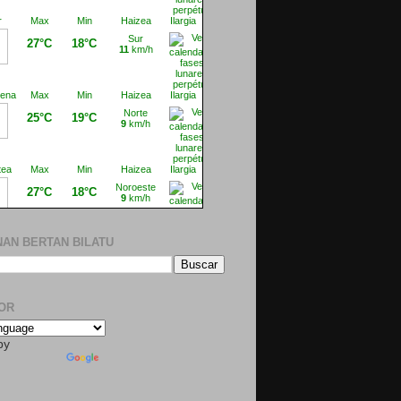
AN BERTAN BILATU
OR
by