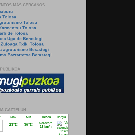
ENTOS MÁS CERCANOS
eaburu
a Tolosa
agroturismo Tolosa
Karmentxu Tolosa
arbide Tolosa
xea Ugalde Berastegi
 Zuloaga Txiki Tolosa
a agroturismo Berastegi
smo Baztarretxe Berastegi
 PUBLIKOA
IA GAZTELUN