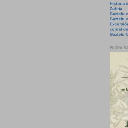
Historia 
Zufiria
Gaztelu v
Gaztelu 
Excursión
cordal de
Gaztelu-O
FLORA B