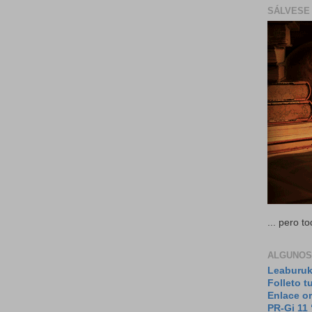
SÁLVESE 
... pero 
ALGUNOS
Leaburuk
Folleto t
Enlace or
PR-Gi 11 